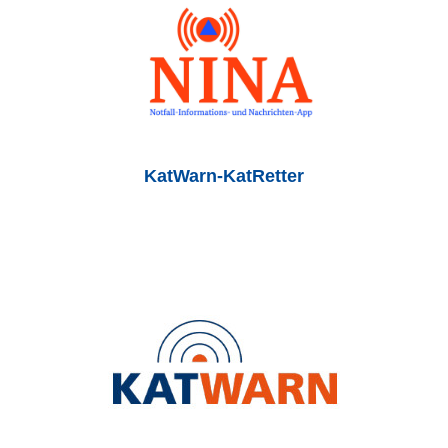
KatWarn-KatRetter