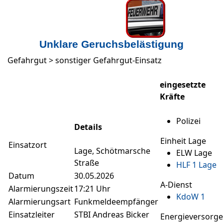
Unklare Geruchsbelästigung
Gefahrgut > sonstiger Gefahrgut-Einsatz
Zugriffe 62
eingesetzte
Kräfte
Polizei
Details
Einheit Lage
Einsatzort
Lage, Schötmarsche
ELW Lage
Straße
HLF 1 Lage
Datum
30.05.2026
A-Dienst
Alarmierungszeit
17:21 Uhr
KdoW 1
Alarmierungsart
Funkmeldeempfänger
Einsatzleiter
STBI Andreas Bicker
Energieversorge