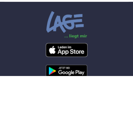
RSS-Feed
© 2026 Feuerwehr Lage by
W(app)hosting
+49 5232 95000
info@feuerwehr-lage.org
Montag-Freitag 07.00 Uhr-19.00 Uhr-Feiertage ausgenommen