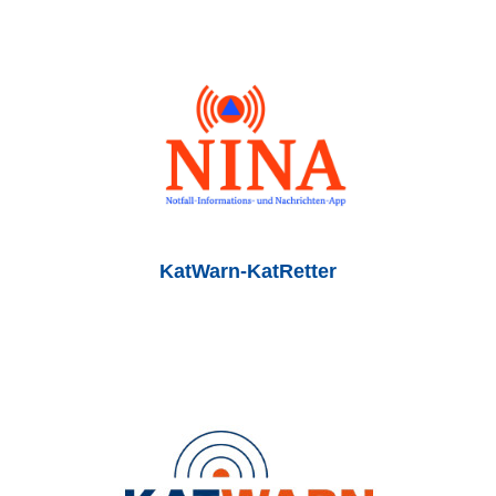
KatWarn-KatRetter