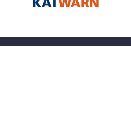
© 2026 Feuerwehr Lage by
W(app)hosting