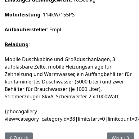
Motorleistung
: 114kW/155PS
Aufbauhersteller
: Empl
Beladung
:
Mobile Duschkabine und Großduschanlagen, 3
aufblasbare Zelte, mobile Heizungsanlage für
Zeltheizung und Warmwasser, ein Auffangbehälter für
kontaminiertes Duschwasser (5000 Liter) und zwei
Behälter für Brauchwasser (je 1000 Liter),
Stromerzeuger 8kVA, Scheinwerfer 2 x 1000Watt
{phocagallery
view=category|categoryid=38|limitstart=0|limitcount=0}
Vorheriger Beitrag: SW 2000 Kachtenhausen
Nächster Bei
Zurück
Weiter