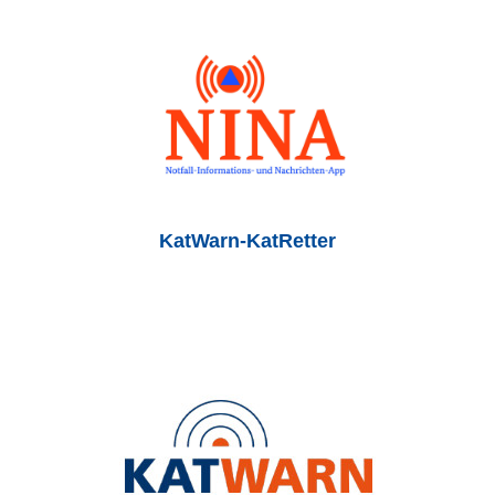
KatWarn-KatRetter