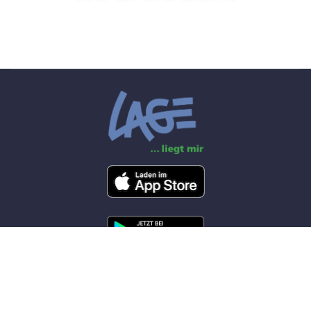
© 2026 Feuerwehr Lage by
W(app)hosting
+49 5232 95000
info@feuerwehr-lage.org