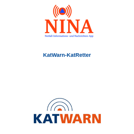
KatWarn-KatRetter