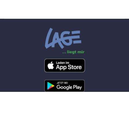
© 2026 Feuerwehr Lage by
W(app)hosting
+49 5232 95000
info@feuerwehr-lage.org
Montag-Freitag 07.00 Uhr-19.00 Uhr-Feiertage ausgenommen