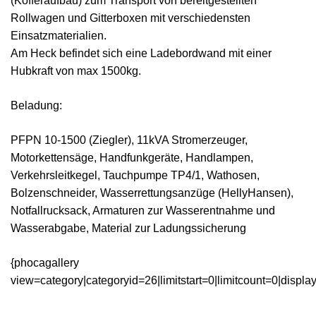
(Kofferaufbau) zum Transport von bereitgestellten
Rollwagen und Gitterboxen mit verschiedensten
Einsatzmaterialien.
Am Heck befindet sich eine Ladebordwand mit einer
Hubkraft von max 1500kg.
Beladung:
PFPN 10-1500 (Ziegler), 11kVA Stromerzeuger,
Motorkettensäge, Handfunkgeräte, Handlampen,
Verkehrsleitkegel, Tauchpumpe TP4/1, Wathosen,
Bolzenschneider, Wasserrettungsanzüge (HellyHansen),
Notfallrucksack, Armaturen zur Wasserentnahme und
Wasserabgabe, Material zur Ladungssicherung
{phocagallery
view=category|categoryid=26|limitstart=0|limitcount=0|displ