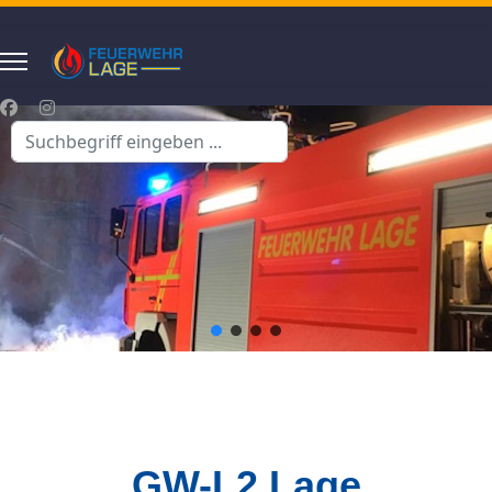
Suchen
...
GW-L2 Lage